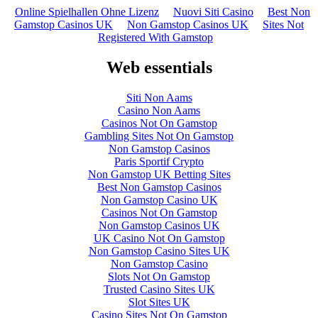
Online Spielhallen Ohne Lizenz
Nuovi Siti Casino
Best Non
Gamstop Casinos UK
Non Gamstop Casinos UK
Sites Not
Registered With Gamstop
Web essentials
Siti Non Aams
Casino Non Aams
Casinos Not On Gamstop
Gambling Sites Not On Gamstop
Non Gamstop Casinos
Paris Sportif Crypto
Non Gamstop UK Betting Sites
Best Non Gamstop Casinos
Non Gamstop Casino UK
Casinos Not On Gamstop
Non Gamstop Casinos UK
UK Casino Not On Gamstop
Non Gamstop Casino Sites UK
Non Gamstop Casino
Slots Not On Gamstop
Trusted Casino Sites UK
Slot Sites UK
Casino Sites Not On Gamstop