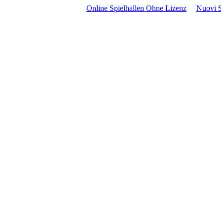
Online Spielhallen Ohne Lizenz
Nuovi S